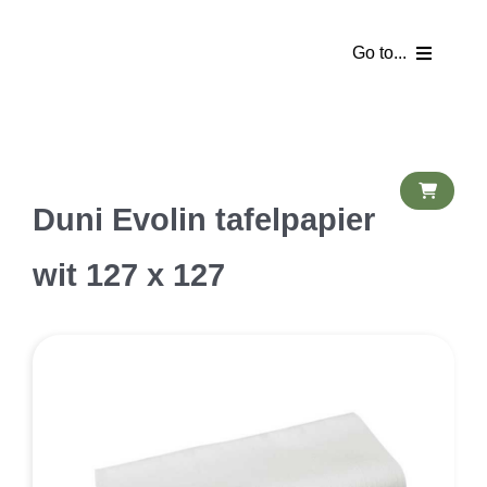
Ga
naar
Go to...
inhoud
Homepage
Webshop
Duni Evolin tafelpapier
Partyverhuur
wit 127 x 127
Tentverhuur
Catering
Partykelder
Bezorgkosten