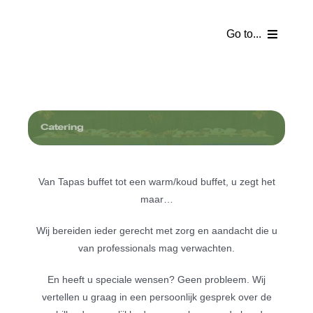
Ga
naar
Go to...
inhoud
Homepage
Webshop
Partyverhuur
Van Tapas buffet tot een warm/koud buffet, u zegt het
Tentverhuur
maar…
Wij bereiden ieder gerecht met zorg en aandacht die u
Catering
van professionals mag verwachten.
Partykelder
En heeft u speciale wensen? Geen probleem. Wij
vertellen u graag in een persoonlijk gesprek over de
Bezorgkosten