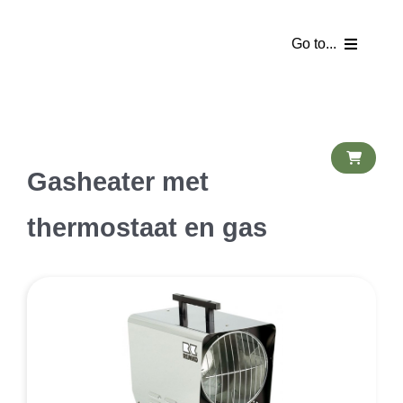
Ga
naar
Go to...
inhoud
Homepage
Webshop
Gasheater met
Partyverhuur
thermostaat en gas
Tentverhuur
Catering
Partykelder
Bezorgkosten