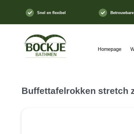
Ga
naar
Snel en flexibel
Betrouwbare
inhoud
Homepage
W
Buffettafelrokken stretch 