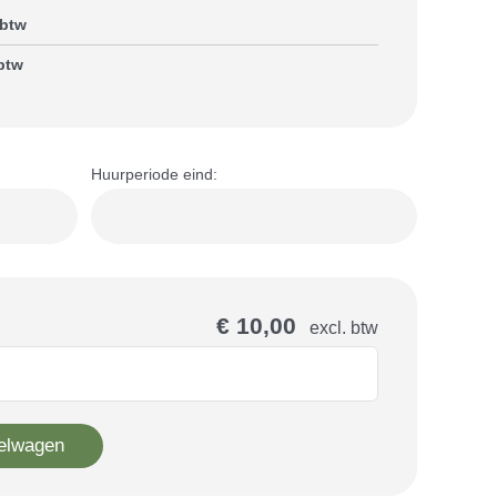
 btw
 btw
Huurperiode eind:
€ 10,00
excl. btw
elwagen