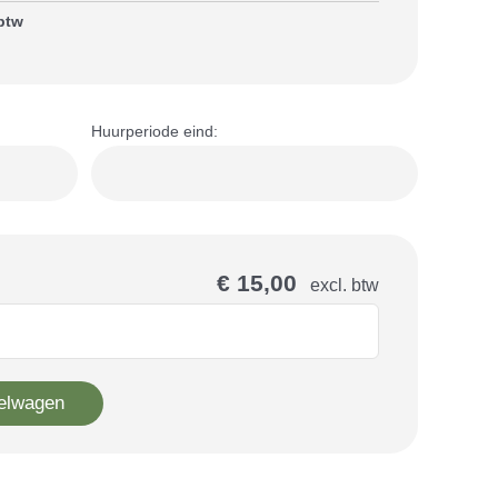
 btw
Huurperiode eind:
€ 15,00
excl. btw
elwagen