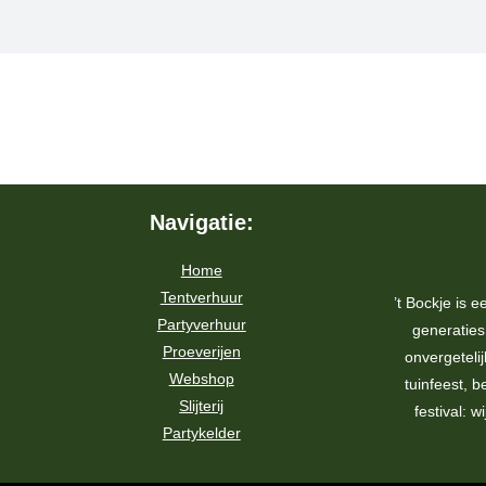
Navigatie:
Home
Tentverhuur
’t Bockje is e
Partyverhuur
generatie
Proeverijen
onvergeteli
Webshop
tuinfeest, be
Slijterij
festival: w
Partykelder