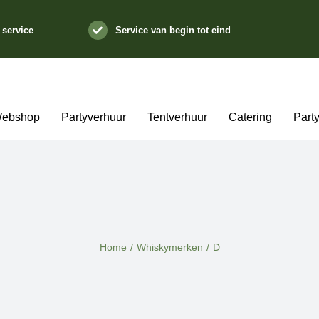
 service
Service van begin tot eind
ebshop
Partyverhuur
Tentverhuur
Catering
Part
Home
/
Whiskymerken
/
D