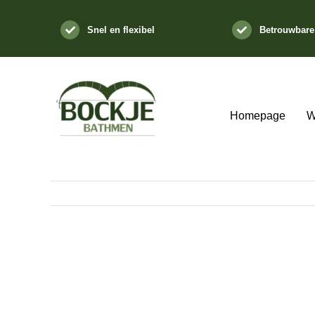
Ga
naar
Snel en flexibel
Betrouwbare
inhoud
Homepage
W
Bekijk
grotere
afbeelding