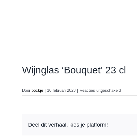
Wijnglas ‘Bouquet’ 23 cl
voor
Door
bockje
|
16 februari 2023
|
Reacties uitgeschakeld
Wijnglas
‘Bouquet’
23
cl
Deel dit verhaal, kies je platform!