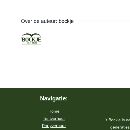
Over de auteur:
bockje
Navigatie:
Home
Tentverhuur
’t Bockje is e
Partyverhuur
generatie