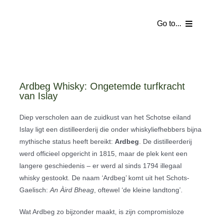
Ga
naar
Go to...
inhoud
Homepage
Webshop
Ardbeg Whisky: Ongetemde turfkracht
van Islay
Partyverhuur
Diep verscholen aan de zuidkust van het Schotse eiland
Islay ligt een distilleerderij die onder whiskyliefhebbers bijna
Tentverhuur
mythische status heeft bereikt:
Ardbeg
. De distilleerderij
werd officieel opgericht in 1815, maar de plek kent een
Catering
langere geschiedenis – er werd al sinds 1794 illegaal
whisky gestookt. De naam ‘Ardbeg’ komt uit het Schots-
Partykelder
Gaelisch:
An Àird Bheag
, oftewel ‘de kleine landtong’.
Wat Ardbeg zo bijzonder maakt, is zijn compromisloze
Bezorgkosten