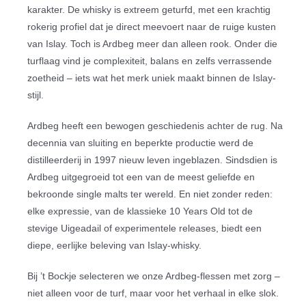
karakter. De whisky is extreem geturfd, met een krachtig
rokerig profiel dat je direct meevoert naar de ruige kusten
Slijterij
van Islay. Toch is Ardbeg meer dan alleen rook. Onder die
turflaag vind je complexiteit, balans en zelfs verrassende
Contact
zoetheid – iets wat het merk uniek maakt binnen de Islay-
stijl.
Ardbeg heeft een bewogen geschiedenis achter de rug. Na
decennia van sluiting en beperkte productie werd de
distilleerderij in 1997 nieuw leven ingeblazen. Sindsdien is
Ardbeg uitgegroeid tot een van de meest geliefde en
bekroonde single malts ter wereld. En niet zonder reden:
elke expressie, van de klassieke 10 Years Old tot de
stevige Uigeadail of experimentele releases, biedt een
diepe, eerlijke beleving van Islay-whisky.
Bij ’t Bockje selecteren we onze Ardbeg-flessen met zorg –
niet alleen voor de turf, maar voor het verhaal in elke slok.