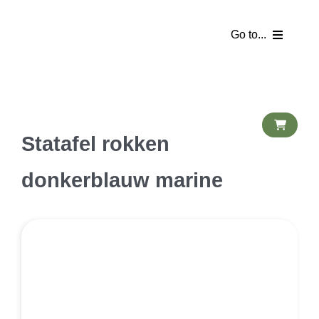
Ga
naar
Go to...
inhoud
Homepage
Webshop
Statafel rokken
Partyverhuur
donkerblauw marine
Tentverhuur
Catering
Partykelder
Bezorgkosten