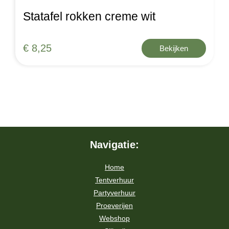
Statafel rokken creme wit
€ 8,25
Bekijken
Navigatie:
Home
Tentverhuur
Partyverhuur
Proeverijen
Webshop