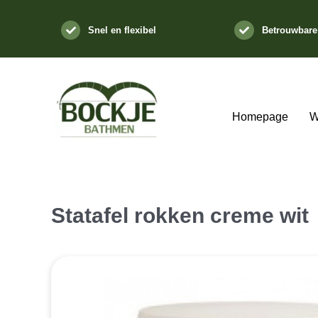
Ga
naar
Snel en flexibel
Betrouwbare
inhoud
Homepage
W
Statafel rokken creme wit