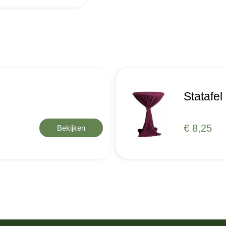
Statafe
€ 8,25
Bekijken