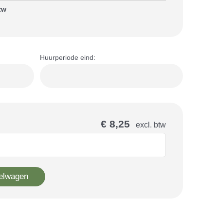
btw
Huurperiode eind:
€ 8,25
excl. btw
elwagen