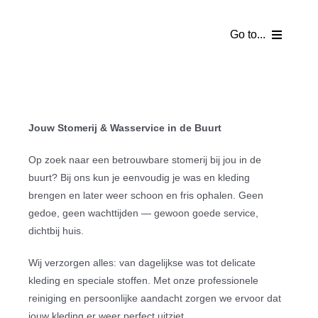
Ga
naar
Go to...
inhoud
Homepage
Webshop
Jouw Stomerij & Wasservice in de Buurt
Partyverhuur
Op zoek naar een betrouwbare stomerij bij jou in de
buurt? Bij ons kun je eenvoudig je was en kleding
brengen en later weer schoon en fris ophalen. Geen
Tentverhuur
gedoe, geen wachttijden — gewoon goede service,
dichtbij huis.
Catering
Wij verzorgen alles: van dagelijkse was tot delicate
Partykelder
kleding en speciale stoffen. Met onze professionele
reiniging en persoonlijke aandacht zorgen we ervoor dat
jouw kleding er weer perfect uitziet.
Bezorgkosten