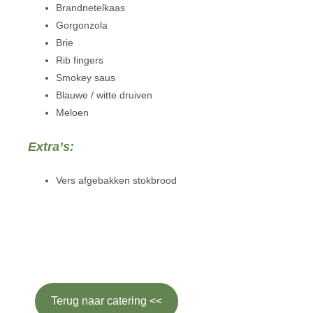
Brandnetelkaas
Gorgonzola
Brie
Rib fingers
Smokey saus
Blauwe / witte druiven
Meloen
Extra’s
:
Vers afgebakken stokbrood
Terug naar catering <<