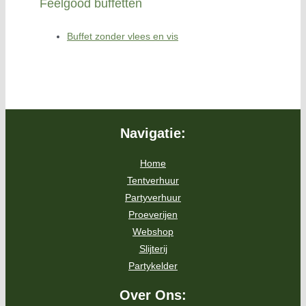
Feelgood buffetten
Buffet zonder vlees en vis
Navigatie:
Home
Tentverhuur
Partyverhuur
Proeverijen
Webshop
Slijterij
Partykelder
Over Ons: