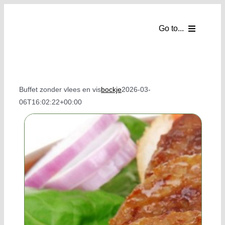
Ga
naar
Go to...
inhoud
Homepage
Webshop
Buffet zonder vlees en vis
bockje
2026-03-
06T16:02:22+00:00
Partyverhuur
Tentverhuur
Catering
Partykelder