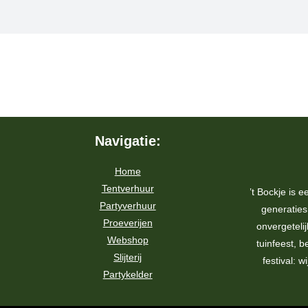
Navigatie:
Home
Tentverhuur
’t Bockje is e
Partyverhuur
generatie
Proeverijen
onvergeteli
Webshop
tuinfeest, be
Slijterij
festival: w
Partykelder