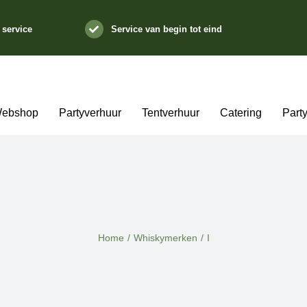
 service
Service van begin tot eind
ebshop
Partyverhuur
Tentverhuur
Catering
Part
Home
/
Whiskymerken
/
I